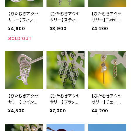
【ひたむきアクセ
【ひたむきアクセ
【ひたむきアクセ
サリー】フィッシ
サリー】スティッ
サリー】Twist
ュピアス
クピアス
Crescent Mo
¥4,600
¥3,900
¥4,200
on
SOLD OUT
【ひたむきアクセ
【ひたむきアクセ
【ひたむきアクセ
サリー】ウイング
サリ―】ブラック
サリー】チェーン
イヤークリップピ
サファイアピアス
パールピアス
¥4,500
¥7,000
¥4,200
アス