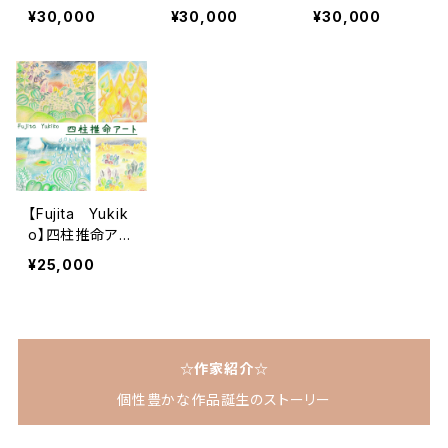
ド＊運気を高め
ド＊運気を高め
ド＊運気を高め
¥30,000
¥30,000
¥30,000
る四柱推命イラ
る四柱推命イラ
る四柱推命イラ
スト（六十干支・
スト（六十干支・
スト（六十干支・
乙未）
戊戌）
癸丑）
【Fujita Yukik
o】四柱推命アー
ト＊運気を高め
¥25,000
る四柱推命アー
ト（十干）
☆作家紹介☆
個性豊かな作品誕生のストーリー