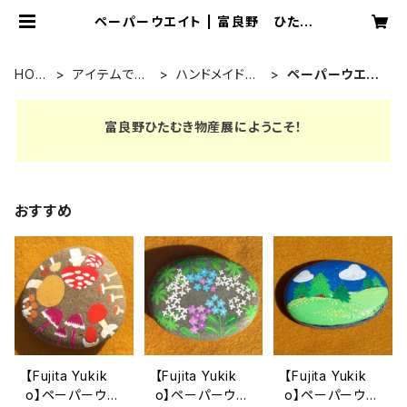
ペーパーウエイト | 富良野 ひたむ
き 物産展
HOM
アイテムで探
ハンドメイド雑
ペーパーウエイ
E
す
貨
ト
富良野ひたむき物産展にようこそ！
おすすめ
【Fujita Yukik
【Fujita Yukik
【Fujita Yukik
o】ペーパーウエ
o】ペーパーウエ
o】ペーパーウエ