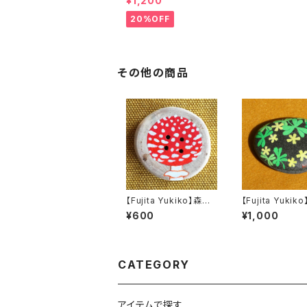
¥1,200
個）詰め合わせ 期間
限定セール
20%OFF
その他の商品
【Fujita Yukiko】森の
【Fujita Yukik
きのこの飾りボタン３
パーウエイト（Flo
¥600
¥1,000
３）
CATEGORY
アイテムで探す