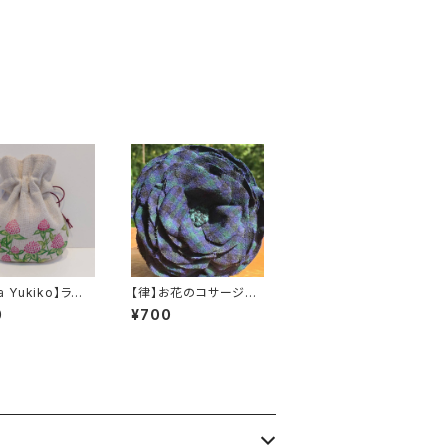
ta Yukiko】ラベ
【律】お花のコサージュ
サシェ（香り袋）
６
0
¥700