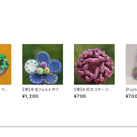
o】ペー
【律】羊毛フェルトのブロ
【律】お花のコサージュ
【Fuji
wers
ーチ２
２
ンダー
¥1,200
¥700
¥70
⑤