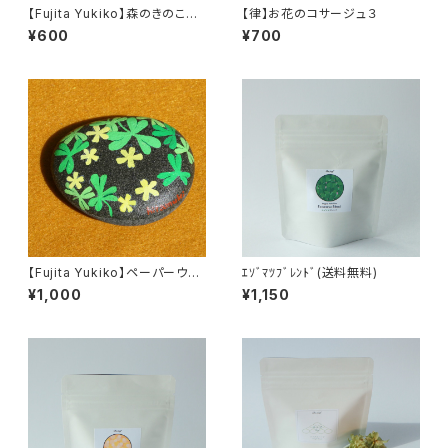
【Fujita Yukiko】森のきのこの
【律】お花のコサージュ３
飾りボタン３
¥600
¥700
【Fujita Yukiko】ペーパーウエ
ｴｿﾞﾏﾂﾌﾞﾚﾝﾄﾞ(送料無料)
イト（Flowers３）
¥1,000
¥1,150