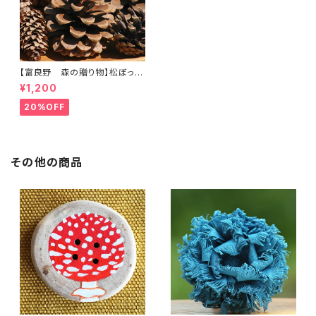
【富良野 森の贈り物】松ぼっく
り５種類（約５０個）詰め合わ
¥1,200
せ 期間限定セール
20%OFF
その他の商品