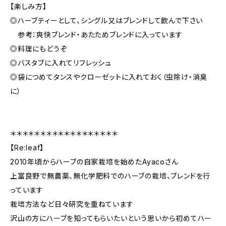
【楽しみ方】
◎ハーブティーとして、シングル又はブレンドして飲んで下さい
参考：爽快ブレンド・あたためブレンドに入っています
◎料理にもどうぞ
◎バスタブに入れてリフレッシュ
◎袋につめてタンスやクローゼットに入れておく（虫除け・消臭
に）
＊＊＊＊＊＊＊＊＊＊＊＊＊＊＊＊＊＊
【Re:leaf】
2010年頃からハーブの自家栽培を始めたAyacoさん
上富良野で無農薬、無化学肥料でのハーブの栽培、ブレンドを行
っています
栽培方法など日々研究を重ねています
沢山の方にハーブを知ってもらいたいという思いから初めてハー