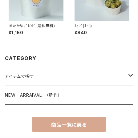
あたためﾌﾞﾚﾝﾄﾞ(送料無料)
ﾎｯﾌﾟ(ﾎｰﾙ)
¥1,150
¥840
CATEGORY
アイテムで探す
ハンドメイド雑貨
NEW ARRAIVAL （新作）
あたえちゃん・うけるくん人形
アクセサリー
商品一覧に戻る
白樺
リング
イラスト