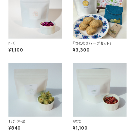
ﾛｰｽﾞ
『ひたむきハーブセット』
¥1,100
¥3,300
ﾎｯﾌﾟ(ﾎｰﾙ)
ﾊﾏﾅｽ
¥840
¥1,100