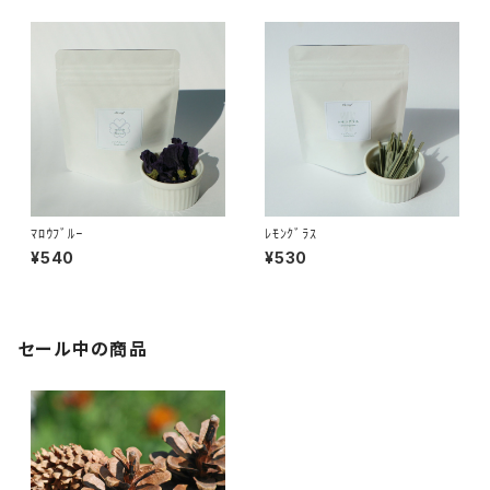
ﾏﾛｳﾌﾞﾙｰ
ﾚﾓﾝｸﾞﾗｽ
¥540
¥530
セール中の商品