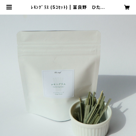
ﾚﾓﾝｸﾞﾗｽ (5ｺｾｯﾄ) | 富良野 ひたむ
き 物産展